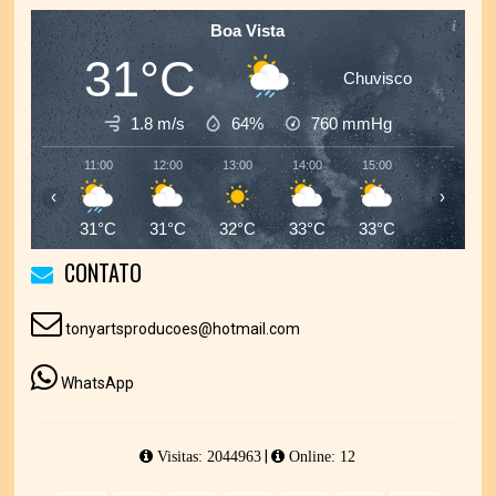
Boa Vista
31°C
Chuvisco
1.8 m/s
64%
760
mmHg
11:00
12:00
13:00
14:00
15:00
16:00
‹
›
31°C
31°C
32°C
33°C
33°C
32°C
CONTATO
tonyartsproducoes@hotmail.com
WhatsApp
|
Visitas: 2044963
Online: 12